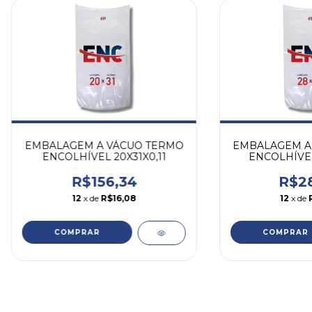
EMBALAGEM A VÁCUO TERMO
EMBALAGEM A
ENCOLHÍVEL 20X31X0,11
ENCOLHÍVEL
R$156,34
R$28
12
x de
R$16,08
12
x de
COMPRAR
COMPRAR